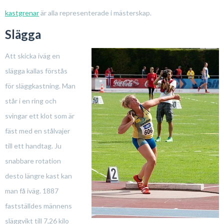
kastgrenar
är alla representerade i mästerskap.
Slägga
Att skicka iväg en
slägga kallas förstås
för släggkastning. Man
står i en ring och
svingar ett klot som är
fäst med en stålvajer
till ett handtag. Ju
snabbare rotation
desto längre kast kan
man få iväg. 1887
fastställdes männens
släggvikt till 7,26 kilo