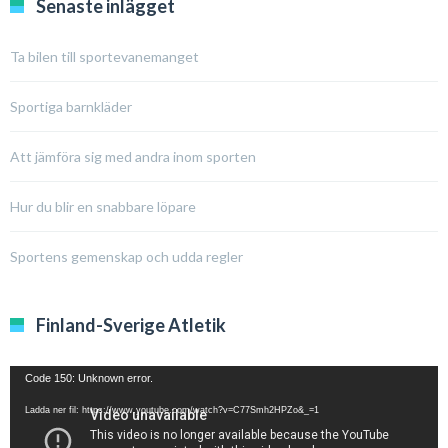
Senaste inlägget
Ta bilen till sportevanemanget
Sportiga barnkläder
Att jämföra sig med andra inom sporten
Hur du blir en snabbare löpare
Sportens gemenskap och udda regler
Finland-Sverige Atletik
Code 150: Unknown error.
Ladda ner fil: https://www.youtube.com/watch?v=C77Smh2HPZo&_=1