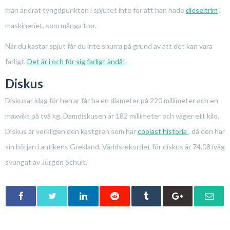
man ändrat tyngdpunkten i spjutet inte för att han hade
dieseltrim
i
maskineriet, som många tror.
När du kastar spjut får du inte snurra på grund av att det kan vara
farligt.
Det är i och för sig farligt ändå!
.
Diskus
Diskusar idag för herrar får ha en diameter på 220 millimeter och en
maxvikt på två kg. Damdiskusen är 182 millimeter och väger ett kilo.
Diskus är verkligen den kastgren som har
coolast historia
, då den har
sin början i antikens Grekland. Världsrekordet för diskus är 74,08 iväg
svungat av Jürgen Schult.