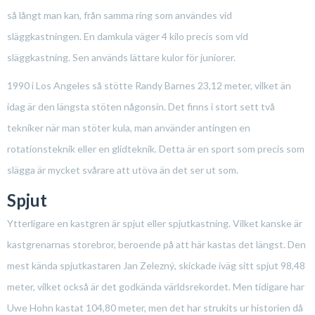
så långt man kan, från samma ring som användes vid
släggkastningen. En damkula väger 4 kilo precis som vid
släggkastning. Sen används lättare kulor för juniorer.
1990 i Los Angeles så stötte Randy Barnes 23,12 meter, vilket än
idag är den längsta stöten någonsin. Det finns i stort sett två
tekniker när man stöter kula, man använder antingen en
rotationsteknik eller en glidteknik. Detta är en sport som precis som
slägga är mycket svårare att utöva än det ser ut som.
Spjut
Ytterligare en kastgren är spjut eller spjutkastning. Vilket kanske är
kastgrenarnas storebror, beroende på att här kastas det längst. Den
mest kända spjutkastaren Jan Zelezný, skickade iväg sitt spjut 98,48
meter, vilket också är det godkända världsrekordet. Men tidigare har
Uwe Hohn kastat 104,80 meter, men det har strukits ur historien då