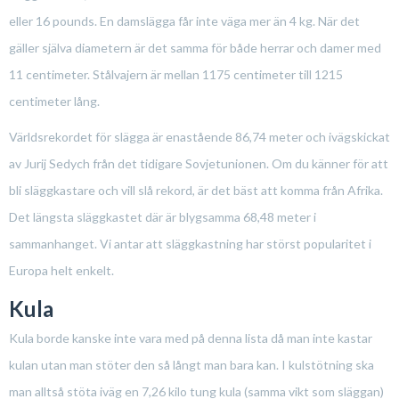
eller 16 pounds. En damslägga får inte väga mer än 4 kg. När det
gäller själva diametern är det samma för både herrar och damer med
11 centimeter. Stålvajern är mellan 1175 centimeter till 1215
centimeter lång.
Världsrekordet för slägga är enastående 86,74 meter och ivägskickat
av Jurij Sedych från det tidigare Sovjetunionen. Om du känner för att
bli släggkastare och vill slå rekord, är det bäst att komma från Afrika.
Det längsta släggkastet där är blygsamma 68,48 meter i
sammanhanget. Vi antar att släggkastning har störst popularitet i
Europa helt enkelt.
Kula
Kula borde kanske inte vara med på denna lista då man inte kastar
kulan utan man stöter den så långt man bara kan. I kulstötning ska
man alltså stöta iväg en 7,26 kilo tung kula (samma vikt som släggan)