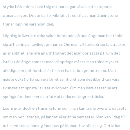
styrka håller dock bara i sig ett par dagar såvida inte kroppen
utmanas igen. Det är därför viktigt att se till att man åtminstone
tränar löpning varannan dag.
Löpning kräver lite olika saker beroende på hur långt man har tänkt
sig att springa i tävlingsgrenarna. Om man vill tävla på korta sträckor
är snabbhet, snarare än uthållighet det man bör satsa på. Om det
istället är långdistanser man vill springa måste man träna mycket
allsidigt. För det första måste man ha ett bra grundtempo. Man
måste också orka springa långt samtidigt som det ibland kan vara
tvunget att spruta i slutet av loppet. Om man bara satsar på att
springa fort kommer man inte att orka en längre sträcka.
Löpning är dock en träningsform som man kan träna överallt, oavsett
om man bor i staden, på landet eller är på semester. Man kan i dag till
och med träna löpning inomhus på löpband av olika slag. Detta kan