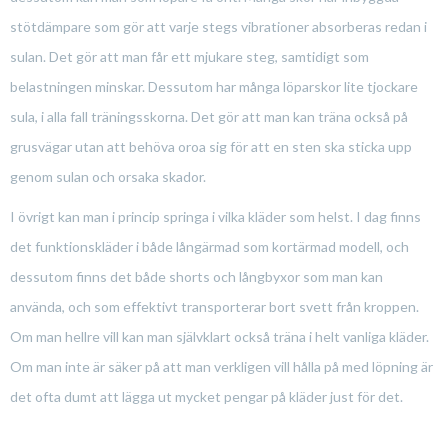
stötdämpare som gör att varje stegs vibrationer absorberas redan i
sulan. Det gör att man får ett mjukare steg, samtidigt som
belastningen minskar. Dessutom har många löparskor lite tjockare
sula, i alla fall träningsskorna. Det gör att man kan träna också på
grusvägar utan att behöva oroa sig för att en sten ska sticka upp
genom sulan och orsaka skador.
I övrigt kan man i princip springa i vilka kläder som helst. I dag finns
det funktionskläder i både långärmad som kortärmad modell, och
dessutom finns det både shorts och långbyxor som man kan
använda, och som effektivt transporterar bort svett från kroppen.
Om man hellre vill kan man självklart också träna i helt vanliga kläder.
Om man inte är säker på att man verkligen vill hålla på med löpning är
det ofta dumt att lägga ut mycket pengar på kläder just för det.